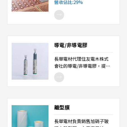
營收佔比:29%
途：晶片封裝。
引腳數和矩陣設計。目前正
開發超級矩陣、細間距及更
深的downset引線框架。
導電/非導電膠
長華電材代理住友電木株式
會社的導電/非導電膠，提供
出色的性能和易用性，適用
於晶片黏著、散熱、導電及
吸收熱應力等用途，廣泛應
用於半導體晶片、二極體、
散熱片以及LED晶片等各式應
離型膜
用。 產品用途： 1. 晶片黏
著。 2. 散熱片黏著。
長華電材負責銷售旭硝子玻