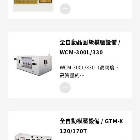
華電子卷對卷生產製造，提
應用在各種電子產品上。 產
供細線路、高密度、薄型化
品用途：塑膠基板材料、超
的類BT基板。
薄型被動元件基板、軟性基
板。
全自動晶圓級模壓設備 /
WCM-300L/330
WCM-300L/330（高精度、
高質量的
FOWLP/FIWLP/EWLP全自動
模壓機） - 採用4軸綫性運動
馬達的高精度與平行度
clamping。 - 85噸高合模壓
力，可應用於MUF封裝技
全自動模壓設備 / GTM-X
術。 - 可選擇液體或顆粒狀樹
脂的運用。 - 可選配功能，如
120/170T
晶粒數量計數、視覺檢查、