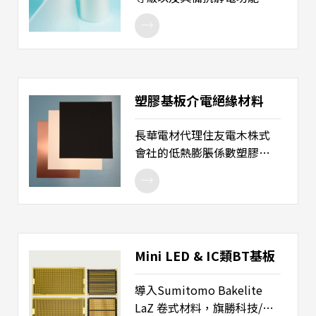
體成品保護、包裝。
紫外線可硬化膠帶膠帶 ，可
用於半導體及電子產品的切
割、承載用途，除用於切割
時，具備良好的製程操作特
性以及切割的成效，亦可用
塑膠基板介電絕緣材料
於晶片成品的承載，可應用
於絕多數的晶片種類。 產品
長華電材代理住友電木株式
用途： 1. 晶圓切割 2. Map封
會社的低熱膨脹係數塑膠基
裝型態的產品切割 3. 晶片承
板原材料、Core芯板和Pre-
載
preg預浸材料，為應用於生
產低翹曲需求塑膠基板。著
眼於電子產品朝輕薄短小發
展，使用Core 芯板和Pre-
Mini LED & IC類BT基板
preg預浸材料做成的基板，
能針對電子產品提供最優良
導入Sumitomo Bakelite
的低翹曲特性及符合半導體
LaZ 卷式材料，旗勝科技/易
相關的可靠度解決需求，並