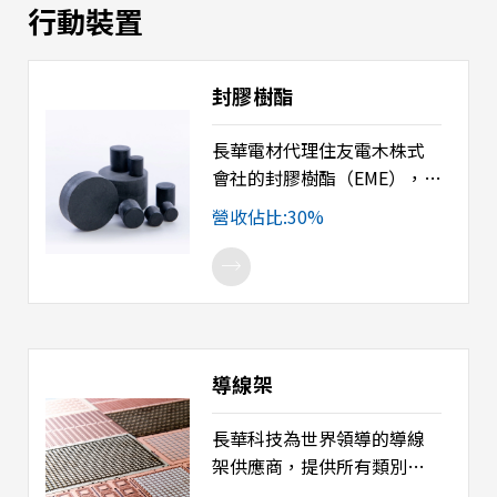
行動裝置
封膠樹酯
長華電材代理住友電木株式
會社的封膠樹酯（EME），全
球市佔率第一。該產品提供
營收佔比:30%
出色的性能和易用性，具備
低應力、低吸濕性的特性，
且不含鹵素，並與無鉛製程
兼容，符合 RoHS / SONY
GP等環保需求，具備卓越的
性能。產品線完整，對於導
導線架
線架類、塑膠基板類、晶圓
級晶片尺吋封裝及扇出型晶
長華科技為世界領導的導線
圓級封裝，皆能提供完整優
架供應商，提供所有類別的
異的材料解決方案。 產品用
金屬導線架，包含全方位的