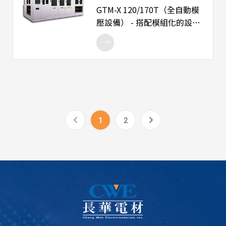
後段膠材固化和IP鏡頭等。 -
GTM-X 120/170T（全自動模
符合SEMI S2標準，SEMI
壓設備） - 搭配模組化的設計
S8/CE可選。 - FOWLP：Fan-
理念，依客戶產能需求，模
out 晶圓級封裝。 - FIWLP：
組可從2個擴充至4個，最大
Fan-in 晶圓級封裝。 -
的不同點為已申請多國專利
EWLP：嵌入式晶圓級封裝。
的"FAME"技術，視產品需求
- 廣泛的晶圓尺寸：8英吋、
可選配"FAME"。 - 用於高效
12英吋、SUS載體直徑
大規模生産功率半導體和大
350mm。 - 配有上下FAME，
型電子裝置的T/F molding 系
用於高質量的全模具成型。 -
1
2
統 - 大面積和高功率的合模壓
4軸伺服機構可獨立控制改變
力，用於密封大型設備 - 雙列
電控參數來調整傾斜度。 - 8
式plunger布局可用於大此寸
段式樹脂流速控制，實現高
材料産品 - 獨立式預熱平台設
質量的WLP成型。
計確保封裝質量穩定性 - 大容
量雙Hopper 乘載較小tablet
的供給 - 可以安排多個小尺寸
tablet 滿足産品cycle time
要求 - 壓機 Press的數量可根