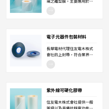
璃之離型膜，主要應用於半
導體領域，包括HDI、BGA、
CSP 和 WLP晶圓封裝等產
品。AGC離型膜原材質為鐵氟
龍，在高溫下具有適當的撓
性，可以吸收銅和分離成層
電子元器件包裝材料
上不均勻性，使樹脂可以完
全覆蓋材料，而不會有任何
長華電材代理住友電木株式
空氣間隙。反之，如果使用
會社的上封帶，符合業界環
生硬型式的離型膜，它會導
保需求（RoHS / SONY
致銅層邊緣及附近的空間產
GP），廣泛用於半導體晶
生脫層現象。AGC 離型膜具
片、封裝後成品、二極體成
有優良的抗拉強度，在高溫
品、被動元件等包裝保護需
下拉伸，可以有效阻隔樹脂
求，具備防靜電等特性，並
溢出，也可避免毛邊或模留
紫外線可硬化膠帶
可適用於終端客戶高速 SMT
痕跡。
表面黏著製程的需求。 產品
住友電木株式會社提供一般
用途： 1. 晶片乘載。 2. 半導
等級以及具備抗靜電功能的