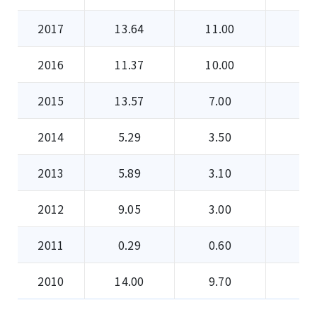
2017
13.64
11.00
0
2016
11.37
10.00
0
2015
13.57
7.00
0
2014
5.29
3.50
0
2013
5.89
3.10
0
2012
9.05
3.00
0.
2011
0.29
0.60
0.
2010
14.00
9.70
0.