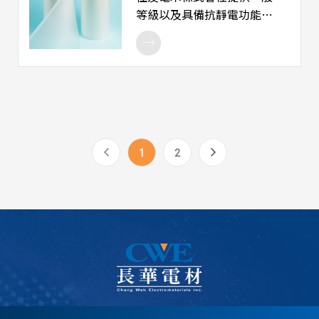
用途： 1. 晶片乘載。 2. 半導
等級以及具備抗靜電功能的
體成品保護、包裝。
紫外線可硬化膠帶膠帶 ，可
用於半導體及電子產品的切
割、承載用途，除用於切割
時，具備良好的製程操作特
性以及切割的成效，亦可用
於晶片成品的承載，可應用
於絕多數的晶片種類。 產品
1
2
用途： 1. 晶圓切割 2. Map封
裝型態的產品切割 3. 晶片承
載