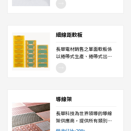
途：晶片封裝。
級苯乙烯甲基丙烯酸甲酯樹
脂（SMMA）所製造的光學
板，具備良好耐候性、高耐
熱性、高透明度及光澤，以
細線距軟板
及穩定的物理、化學、光學
及電氣性質。在超窄邊框及
長華電材銷售之單面軟板係
超薄螢幕的應用上，
以捲帶式生產、捲帶式出
ACRYSTEX® 光學級 SMMA片
貨。該軟板可依空間改變形
提供低吸水性，亦即能夠維
狀做立體配線構裝，具有高
持高尺寸安定性。這款材料
度屈繞、動態擺動之可行
廣泛用於背光及光學級導光
性，重量輕、體積薄，適合
板、掃描器、保護膜、照明
手持式攜帶型產品設計趨
招牌及背光模組。本材料通
導線架
勢，線路亦可符合高密度配
過 UL 認證。
佈。 產品用途：提升模組組
長華科技為世界領導的導線
裝便利性、信賴度及連接便
架供應商，提供所有類別的
捷性。
金屬導線架，包含全方位的
營收佔比:29%