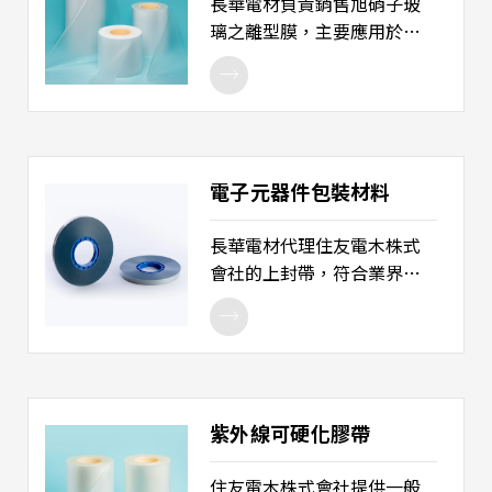
長華電材負責銷售旭硝子玻
微處理器（MPU） 3. 繪圖處
璃之離型膜，主要應用於半
理器（Graphics
導體領域，包括HDI、BGA、
processors）
CSP 和 WLP晶圓封裝等產
品。AGC離型膜原材質為鐵氟
龍，在高溫下具有適當的撓
性，可以吸收銅和分離成層
電子元器件包裝材料
上不均勻性，使樹脂可以完
全覆蓋材料，而不會有任何
長華電材代理住友電木株式
空氣間隙。反之，如果使用
會社的上封帶，符合業界環
生硬型式的離型膜，它會導
保需求（RoHS / SONY
致銅層邊緣及附近的空間產
GP），廣泛用於半導體晶
生脫層現象。AGC 離型膜具
片、封裝後成品、二極體成
有優良的抗拉強度，在高溫
品、被動元件等包裝保護需
下拉伸，可以有效阻隔樹脂
求，具備防靜電等特性，並
溢出，也可避免毛邊或模留
紫外線可硬化膠帶
可適用於終端客戶高速 SMT
痕跡。
表面黏著製程的需求。 產品
住友電木株式會社提供一般