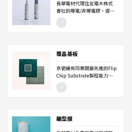
CSP Substrate 晶片級載
長華電材代理住友電木株式
板、SiP / POP Substrate 系
會社的導電/非導電膠，提供
統級 / 堆疊封裝用載板、
出色的性能和易用性，適用
PBGA Substrate 塑膠球型陣
於晶片黏著、散熱、導電及
列載板
吸收熱應力等用途，廣泛應
用於半導體晶片、二極體、
散熱片以及LED晶片等各式應
覆晶基板
用。 產品用途： 1. 晶片黏
著。 2. 散熱片黏著。
京瓷擁有同業間最先進的Flip
Chip Substrate製程能力，
長華代理京瓷之覆晶基板係
用於FC-BGA（ up to 6-n-6
Layer）的 IC 載板，能符合
3000個 I/O以上的 IC 產品需
求。 產品用途： 1. 伺服器及
離型膜
路由器之特定應用積體電路
（ASIC） 2. 遊戲機之高效能