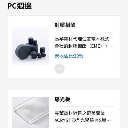
PC週邊
封膠樹酯
長華電材代理住友電木株式
會社的封膠樹酯（EME），全
球市佔率第一。該產品提供
營收佔比:30%
出色的性能和易用性，具備
低應力、低吸濕性的特性，
且不含鹵素，並與無鉛製程
兼容，符合 RoHS / SONY
GP等環保需求，具備卓越的
性能。產品線完整，對於導
導光板
線架類、塑膠基板類、晶圓
級晶片尺吋封裝及扇出型晶
長華電材銷售之奇美實業
圓級封裝，皆能提供完整優
ACRYSTEX® 光學級 MS導光
異的材料解決方案。 產品用
板，以奇美自行生產的光學