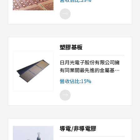
引腳數和矩陣設計。目前正
開發超級矩陣、細間距及更
深的downset引線框架。
塑膠基板
日月光電子股份有限公司擁
有同業間最先進的金屬基板
製程能力，提供單面、雙
營收佔比:15%
面、四層及六層的 IC載板，
符合電子、電腦週邊、消費
性電子、無線通訊及網路設
備等產品的需求。 產品種類
包括：BOC Substrate 記憶
體載板、Memory Card
導電/非導電膠
Substrate 記憶卡類載板、